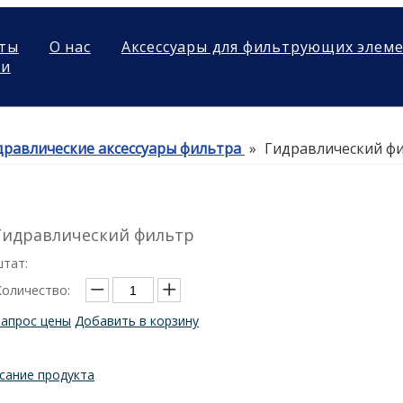
ты
О нас
Аксессуары для фильтрующих элем
ми
дравлические аксессуары фильтра
»
Гидравлический ф
Гидравлический фильтр
штат:
Количество:
Запрос цены
Добавить в корзину
сание продукта