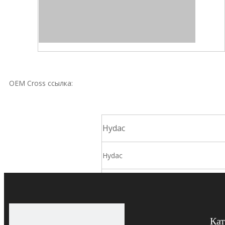
OEM Cross ссылка:
Hydac
Hydac
Дональдсон
Дональдсон
Кат