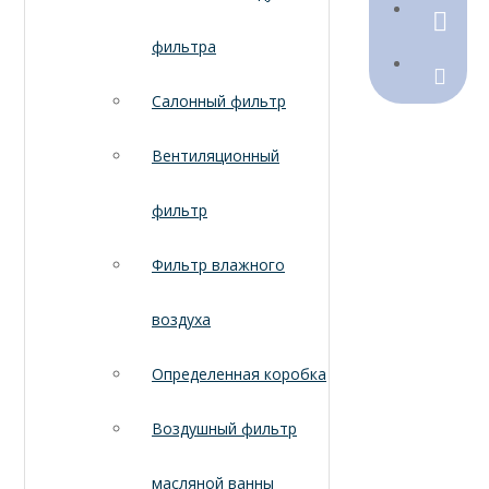
790368
фильтра
Sales@
Салонный фильтр
Вентиляционный
фильтр
Фильтр влажного
воздуха
Определенная коробка
Воздушный фильтр
масляной ванны