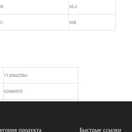
B:
43,2
C:
428
11308d25bn
02060955
47353
P169450
егория продукта
Быстрые ссылки