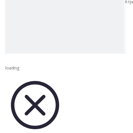
Атр
loading