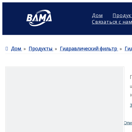
Дом
Продук
Связаться с на
Дом
»
Продукты
»
Гидравлический фильтр
»
Ги
Опи