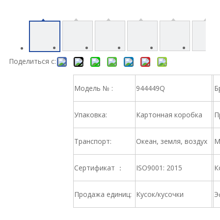
Поделиться с:
Модель № :
944449Q
Б
Упаковка:
Картонная коробка
П
Транспорт:
Океан, земля, воздух
М
Сертификат ：
ISO9001: 2015
К
Продажа единиц:
Кусок/кусочки
Э