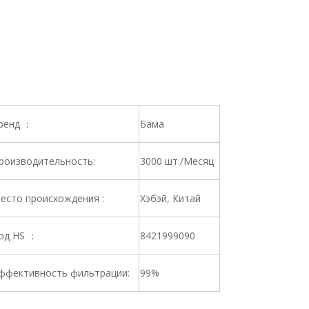
ренд ：
Бама
роизводительность:
3000 шт./Месяц
есто происхождения :
Хэбэй, Китай
од HS ：
8421999090
ффективность фильтрации:
99%