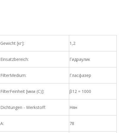
Gewicht [кг]:
1,2
Einsatzbereich:
Гидраулик
FilterMedium:
Гласфазер
FilterFeinheit [мкм (C)]:
β12 = 1000
Dichtungen - Werkstoff:
Нян
A:
78