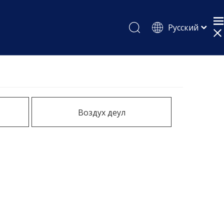
Pусский
English
Español
Воздух деул