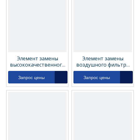
Элемент замены
Элемент замены
высококачественного
воздушного фильтра
компрессора Элемент
hco0293see5
фильтра 055AA
Запрос цены
Запрос цены