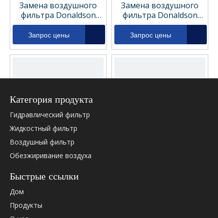
Замена воздушного
Замена воздушного
фильтра Donaldson
фильтра Donaldson
P606121
P604996
Запрос цены
Запрос цены
Категория продукта
Гидравлический фильтр
Жидкостный фильтр
Воздушный фильтр
Обезжиривание воздуха
Замена воздушного
Замена воздушного
фильтра Donaldson
фильтра SF-фильтра
Быстрые ссылки
P602427
SL81631
Запрос цены
Запрос цены
Дом
Продукты