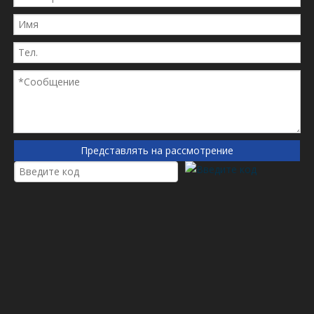
Это охватывает широко Для гидравлического
фильтра ， заменить фильтр ， воздушный
фильтр, масляный фильтр, топливный фильтр
для грузовики, Строительное оборудование,
оборудование электростанции, компрессор-
турбинный блок и т. Д.
3. Доступен ли индивидуальный фильтр?
Да, пожалуйста, предложите ваши
Представлять на рассмотрение
необходимые спецификации и рисунок
4. Могу ли я получить вам продукты с нашим
логотипом и дизайном?
Да, ты можешь. Большинство наших продуктов
могут быть настроены в соответствии с вашими
требованиями.
5. Как мы можем получить цитату
фильтровских картриджей?
Пожалуйста, сообщите нам о спецификациях,