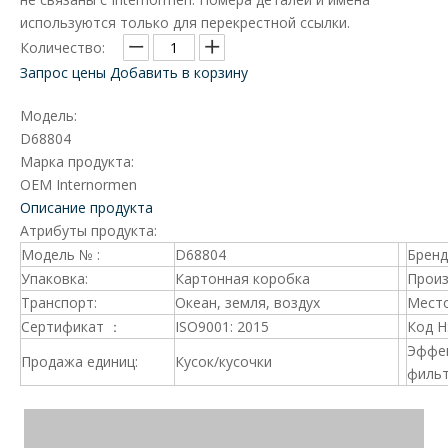
используются только для перекрестной ссылки.
Количество:
Запрос цены
Добавить в корзину
Модель:
D68804
Марка продукта:
OEM Internormen
Описание продукта
Атрибуты продукта:
Модель № :
D68804
Брен
Упаковка:
Картонная коробка
Произ
Транспорт:
Океан, земля, воздух
Место
Сертификат ：
ISO9001: 2015
Код 
Эффе
Продажа единиц:
Кусок/кусочки
фильт