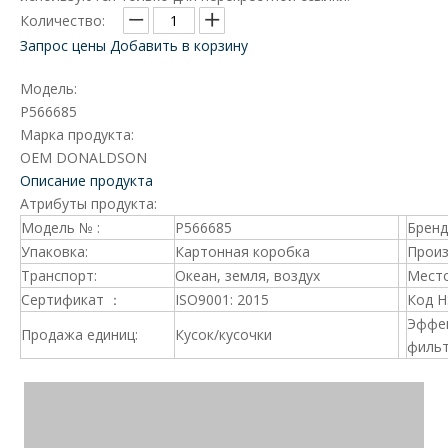
Количество:
Запрос цены
Добавить в корзину
Модель:
P566685
Марка продукта:
OEM DONALDSON
Описание продукта
Атрибуты продукта:
Модель № :
P566685
Брен
Упаковка:
Картонная коробка
Произ
Транспорт:
Океан, земля, воздух
Место
Сертификат ：
ISO9001: 2015
Код 
Эффе
Продажа единиц:
Кусок/кусочки
фильт