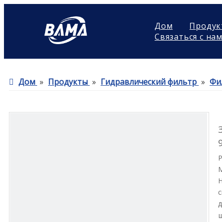
Дом
Продук
Связаться с на
Дом
»
Продукты
»
Гидравлический фильтр
»
Фи
Н
с
д