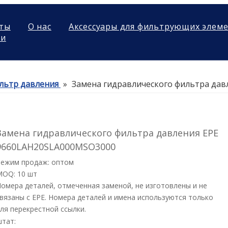
ты
О нас
Аксессуары для фильтрующих элем
ми
льтр давления
»
Замена гидравлического фильтра да
Замена гидравлического фильтра давления EPE
9660LAH20SLA000MSO3000
Режим продаж: оптом
MOQ: 10 шт
омера деталей, отмеченная заменой, не изготовлены и не
вязаны с EPE. Номера деталей и имена используются только
ля перекрестной ссылки.
штат: