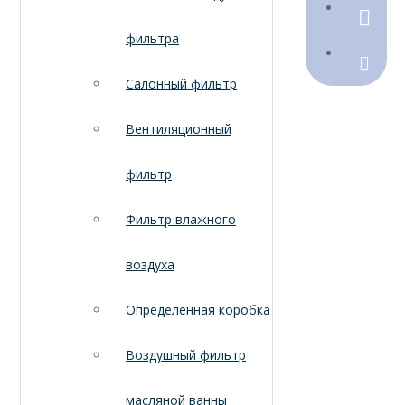
790368
фильтра
Sales@
Салонный фильтр
Вентиляционный
фильтр
Фильтр влажного
воздуха
Определенная коробка
Воздушный фильтр
масляной ванны