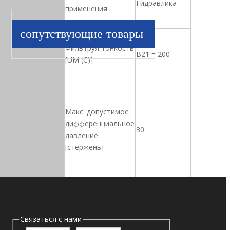
Гидравлика
применения
сопутствующие товары
Фильтруя тонкость
B21 = 200
[UM (C)]
Макс. допустимое
дифференциальное
30
давление
[стержень]
Разрешенная
Связаться с нами
температура
-25 ℃ до+120