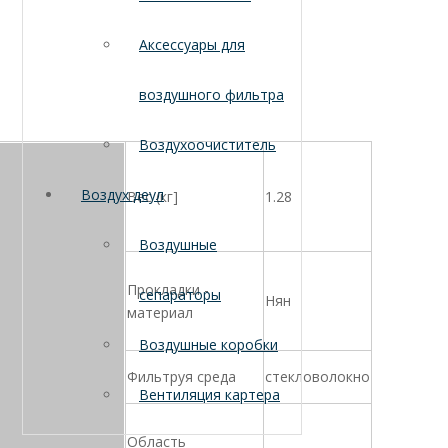
Аксессуары для
воздушного фильтра
Воздухоочиститель
Воздух деул
Вес (кг]
1.28
Воздушные
Прокладки -
сепараторы
Нян
материал
Воздушные коробки
Фильтруя среда
стекловолокно
Вентиляция картера
Область