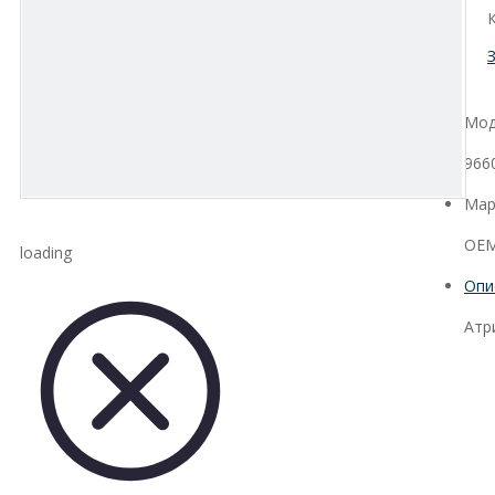
Мод
966
Мар
OEM
loading
Опи
Атр