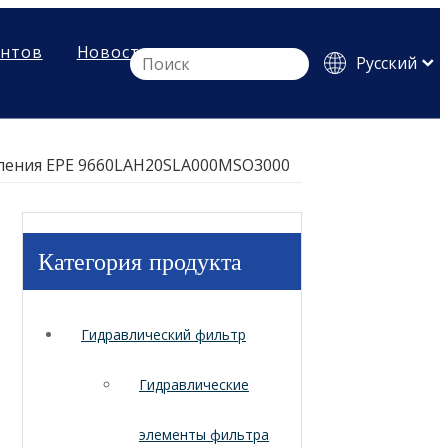
ентов
Новости
Pусский
English
Español
вления EPE 9660LAH20SLA000MSO3000
Категория продукта
Гидравлический фильтр
Гидравлические
элементы фильтра