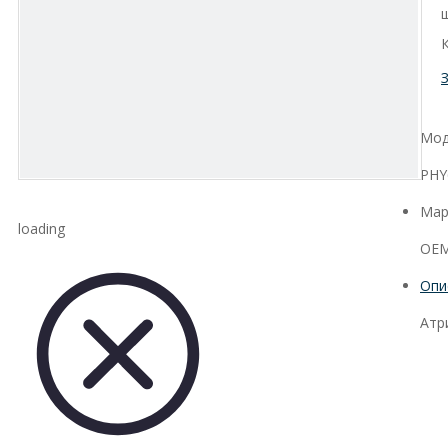
Мод
PHY
Мар
loading
OEM
Опи
Атр