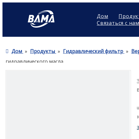
Дом
Продук
Связаться с на
Дом
»
Продукты
»
Гидравлический фильтр
»
Ве
гидравлического масла