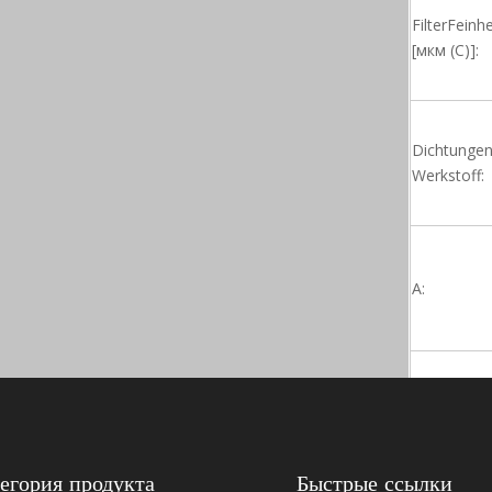
FilterFeinhe
[мкм (C)]:
Dichtungen
Werkstoff:
A:
B:
егория продукта
Быстрые ссылки
C: