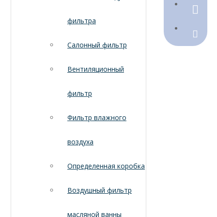
790368
фильтра
Sales@
Салонный фильтр
Вентиляционный
фильтр
Фильтр влажного
воздуха
Определенная коробка
Воздушный фильтр
масляной ванны