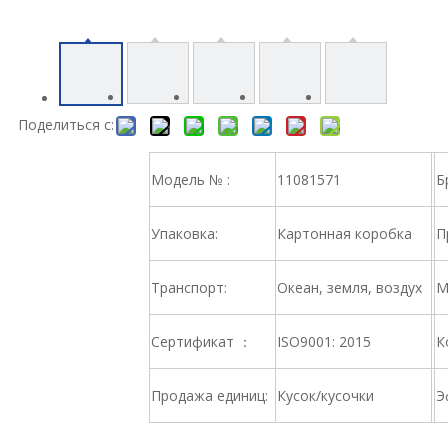
Поделиться с:
Модель № :
11081571
Б
Упаковка:
Картонная коробка
П
Транспорт:
Океан, земля, воздух
М
Сертификат ：
ISO9001: 2015
К
Продажа единиц:
Кусок/кусочки
Э