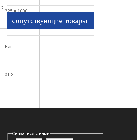
it
β25 = 1000
сопутствующие товары
 -
Нян
61.5
28.5
Связаться с нами
305