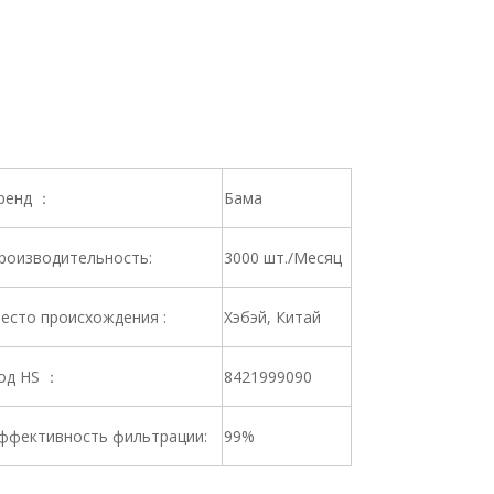
ренд ：
Бама
роизводительность:
3000 шт./Месяц
есто происхождения :
Хэбэй, Китай
од HS ：
8421999090
ффективность фильтрации:
99%