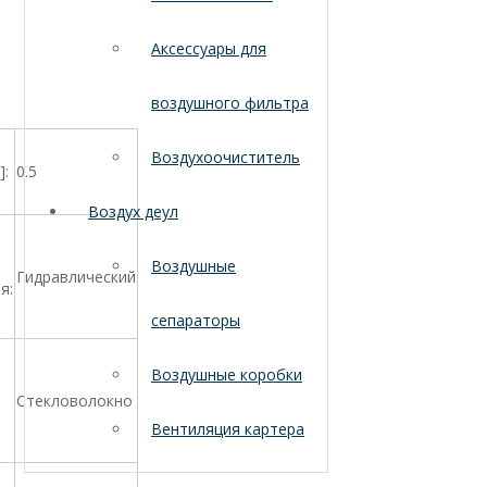
Аксессуары для
воздушного фильтра
Воздухоочиститель
]:
0.5
Воздух деул
Воздушные
Гидравлический
я:
сепараторы
Воздушные коробки
Стекловолокно
Вентиляция картера