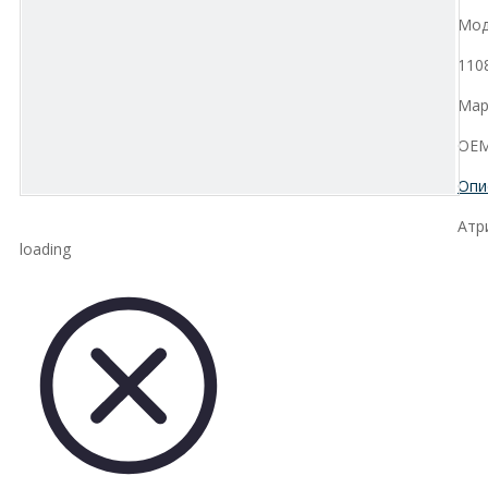
Мод
110
Мар
OEM
Опи
Атр
loading