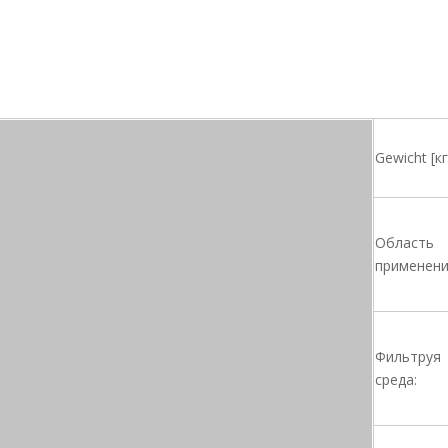
Gewicht [кг
Область
применени
Фильтруя
среда: