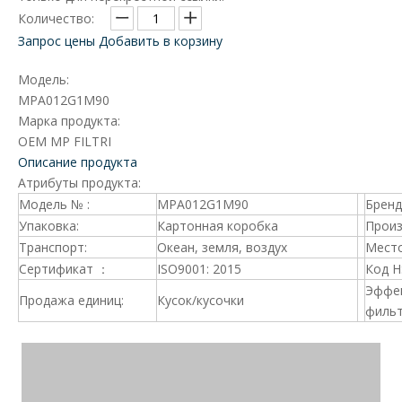
Количество:
Запрос цены
Добавить в корзину
Модель:
MPA012G1M90
Марка продукта:
OEM MP FILTRI
Описание продукта
Атрибуты продукта:
Модель № :
MPA012G1M90
Брен
Упаковка:
Картонная коробка
Произ
Транспорт:
Океан, земля, воздух
Место
Сертификат ：
ISO9001: 2015
Код 
Эффе
Продажа единиц:
Кусок/кусочки
фильт