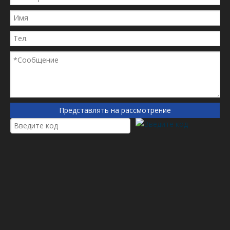
Пожалуйста, проверьте ниже OEM -перекрестную ссылку
(если есть).
OEM Cross ссылка:
Приложение
В основном используется для сталелитейной мельницы,
Представлять на рассмотрение
электростанции, минной/ресурсной депо, бумажной
фабрики и бумаги, производящей корпоративную
гидравлическую станцию ​​фильтрацию, широко
используется в нефтяной, металлургии, химической
промышленности, железной дороге, нефтяном поле,
эксплуатации нефти, авиации фармацевтической фабрики,
электроники, электроники, электроники , Power,
Pharmaceutical, защита окружающей среды, атомная
энергия, ядерная промышленность, природный газ,
рефрактерные материалы, пожарное оборудование и т. Д.