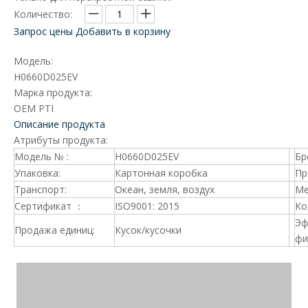
Количество:
Запрос цены
Добавить в корзину
Модель:
H0660D025EV
Марка продукта:
OEM PTI
Описание продукта
Атрибуты продукта:
Модель № :
H0660D025EV
Бр
Упаковка:
Картонная коробка
Пр
Транспорт:
Океан, земля, воздух
Ме
Сертификат ：
ISO9001: 2015
Ко
Эф
Продажа единиц:
Кусок/кусочки
фи