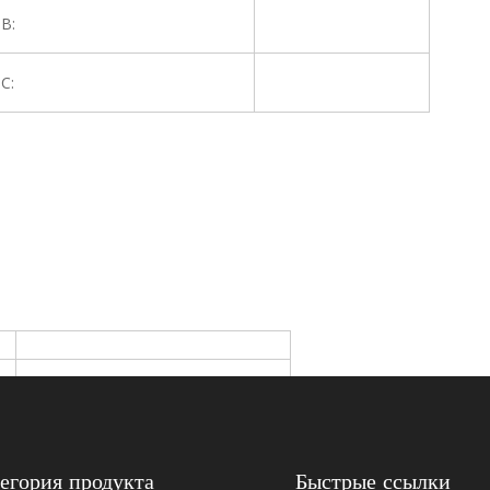
B:
C:
егория продукта
Быстрые ссылки