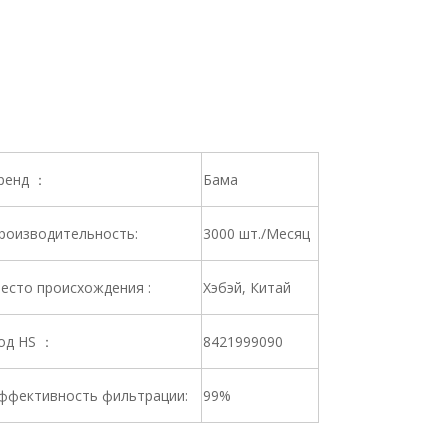
ренд ：
Бама
роизводительность:
3000 шт./Месяц
есто происхождения :
Хэбэй, Китай
од HS ：
8421999090
ффективность фильтрации:
99%