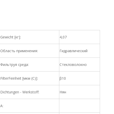
Gewicht [кг]:
4,07
Область применения:
Гидравлический
Фильтруя среда:
Стекловолокно
FilterFeinheit [мкм (C)]:
β10
Dichtungen - Werkstoff:
Нян
A: