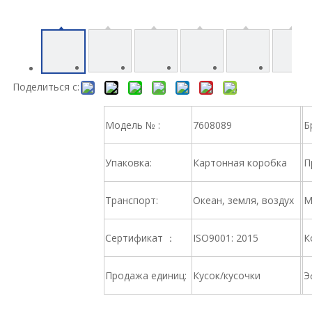
Поделиться с:
Модель № :
7608089
Б
Упаковка:
Картонная коробка
П
Транспорт:
Океан, земля, воздух
М
Сертификат ：
ISO9001: 2015
К
Продажа единиц:
Кусок/кусочки
Э