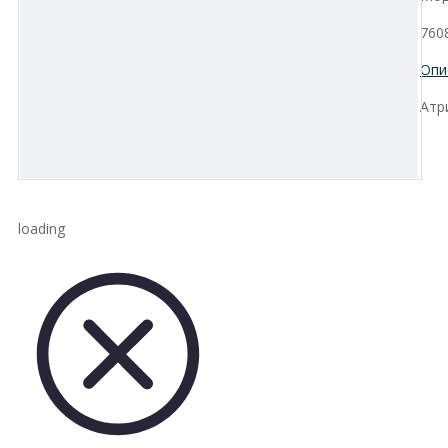
760
Опи
Атр
loading