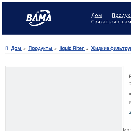
Дом
Продук
Связаться с на
Дом
»
Продукты
»
Iiquid Filter
»
Жидкие фильтру
Мод