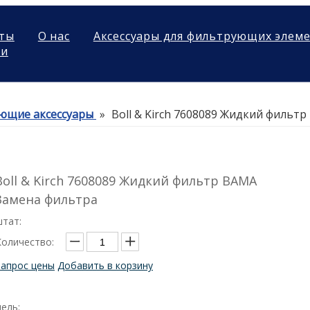
ты
О нас
Аксессуары для фильтрующих элем
ми
ющие аксессуары
»
Boll & Kirch 7608089 Жидкий фильт
Boll & Kirch 7608089 Жидкий фильтр BAMA
Замена фильтра
штат:
Количество:
Запрос цены
Добавить в корзину
ель: