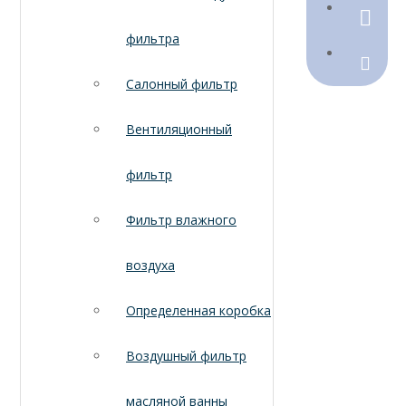
790368
фильтра
Sales@
Салонный фильтр
Вентиляционный
фильтр
Фильтр влажного
воздуха
Определенная коробка
Воздушный фильтр
масляной ванны