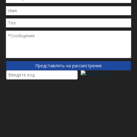
используется в нефтяной, металлургии, химической
промышленности, железной дороге, нефтяном поле,
эксплуатации нефти, авиации фармацевтической фабрики,
электроники, электроники, электроники , Power,
Pharmaceutical, защита окружающей среды, атомная
энергия, ядерная промышленность, природный газ,
рефрактерные материалы, пожарное оборудование и т. Д.
Поле. В гидравлических системах паровой турбинные
системы, системы природного газа и смазочных станций и
т. Д.
Представлять на рассмотрение
Стеклянный масляный фильтр имеет следующие функции
● Устойчивость к высокой температуре, высокое
давление.
● Высокая прочность, высокий рейтинг фильтров,
хорошая грузоподъемность, повторная промывка
● Слои фильтра, Ripple аккуратный
● Простая в установке
● Сильный внутренний скелет
● Сегрегированная глубина фильтрация