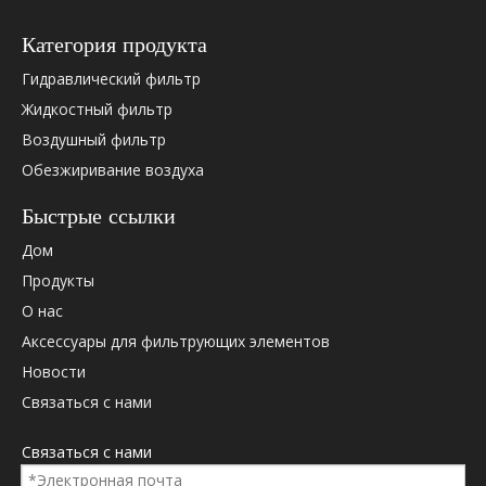
Категория продукта
Гидравлический фильтр
Жидкостный фильтр
Воздушный фильтр
Обезжиривание воздуха
Быстрые ссылки
Дом
Продукты
О нас
Аксессуары для фильтрующих элементов
Приложение
Новости
В основном используется для сталелитейной мельницы,
Связаться с нами
электростанции, минной/ресурсной депо, бумажной
фабрики и бумаги, производящей корпоративную
Связаться с нами
гидравлическую станцию ​​фильтрацию, широко