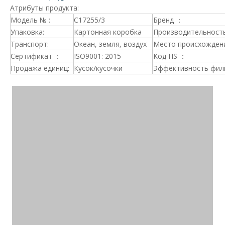
Атрибуты продукта:
Модель № :
C17255/3
Бренд ：
Упаковка:
Картонная коробка
Производительность
Транспорт:
Океан, земля, воздух
Место происхождени
Сертификат ：
ISO9001: 2015
Код HS ：
Продажа единиц:
Кусок/кусочки
Эффективность фил