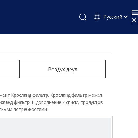
Pусский
English
Español
Воздух деул
имент
Кросланд фильтр
.
Кросланд фильтр
может
сланд фильтр
. В дополнение к списку продуктов
тными потребностями.