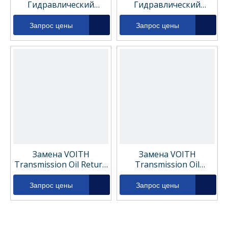
Гидравлический
Гидравлический
фильтр 15100383710
фильтр 15000312410
Запрос цены
Запрос цены
Замена VOITH
Замена VOITH
Transmission Oil Return
Transmission Oil
Filter 15100383710
возвращается фильтр
15000312410
Запрос цены
Запрос цены