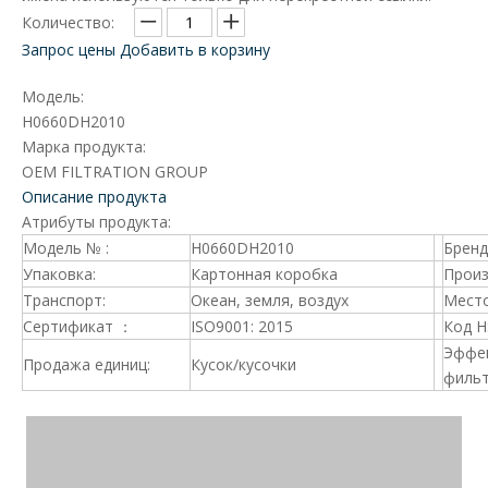
Количество:
Запрос цены
Добавить в корзину
Модель:
H0660DH2010
Марка продукта:
OEM FILTRATION GROUP
Описание продукта
Атрибуты продукта:
Модель № :
H0660DH2010
Брен
Упаковка:
Картонная коробка
Произ
Транспорт:
Океан, земля, воздух
Место
Сертификат ：
ISO9001: 2015
Код 
Эффе
Продажа единиц:
Кусок/кусочки
фильт