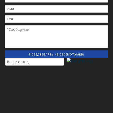
001107598
0011075980
090002721
093678
11075980
11182390
Представлять на рассмотрение
11q424220
12890229
299937
32005764
3212412
36539700
3J08010860
3J08010861
51447248
51447248