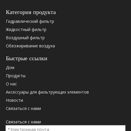
Категория продукта
Гидравлический фильтр
Жидкостный фильтр
Воздушный фильтр
Обезжиривание воздуха
Быстрые ссылки
Пожалуйста, проверьте ниже OEM -перекрестную ссылку
Дом
(если есть).
Продукты
О нас
Аксессуары для фильтрующих элементов
Новости
Связаться с нами
OEM Cross ссылка:
Связаться с нами