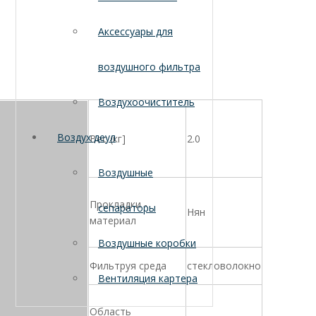
Аксессуары для
воздушного фильтра
Воздухоочиститель
Воздух деул
Вес (кг]
2.0
Воздушные
Прокладки -
сепараторы
Нян
материал
Воздушные коробки
Фильтруя среда
стекловолокно
Вентиляция картера
Область