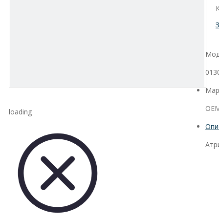
Мод
013
Мар
OEM
loading
Опи
Атр