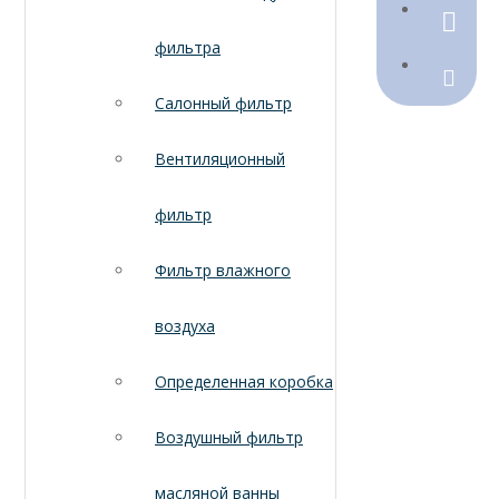
790368
фильтра
Sales@
Салонный фильтр
Вентиляционный
фильтр
Фильтр влажного
воздуха
Определенная коробка
Воздушный фильтр
масляной ванны