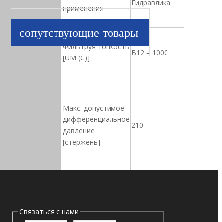
Гидравлика
применения
сопутствующие товары
Фильтруя тонкость
B12 = 1000
[UM (C)]
Макс. допустимое
дифференциальное
210
давление
[стержень]
Разрешенная
Связаться с нами
температура
-25 ℃ до+120