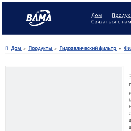
Дом
Продук
Связаться с на
Дом
»
Продукты
»
Гидравлический фильтр
»
Фи
Н
с
д