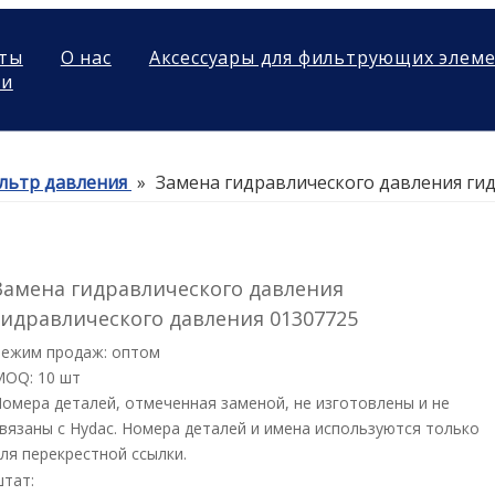
ты
О нас
Аксессуары для фильтрующих элем
ми
льтр давления
»
Замена гидравлического давления ги
Замена гидравлического давления
гидравлического давления 01307725
Режим продаж: оптом
MOQ: 10 шт
омера деталей, отмеченная заменой, не изготовлены и не
вязаны с Hydac. Номера деталей и имена используются только
ля перекрестной ссылки.
штат: