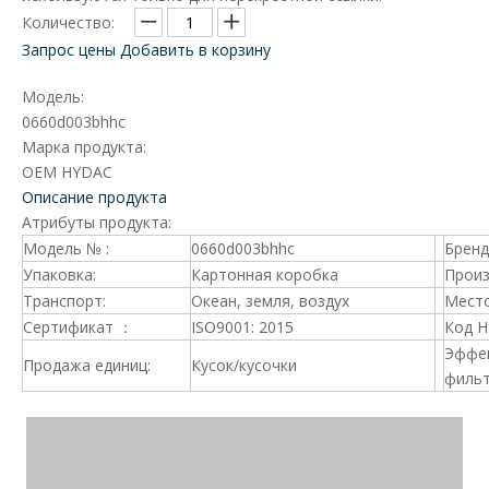
Количество:
Запрос цены
Добавить в корзину
Модель:
0660d003bhhc
Марка продукта:
OEM HYDAC
Описание продукта
Атрибуты продукта:
Модель № :
0660d003bhhc
Брен
Упаковка:
Картонная коробка
Произ
Транспорт:
Океан, земля, воздух
Место
Сертификат ：
ISO9001: 2015
Код 
Эффе
Продажа единиц:
Кусок/кусочки
фильт