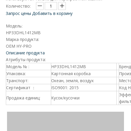
Количество:
Запрос цены
Добавить в корзину
Модель:
HP33DHL1412MB
Марка продукта:
OEM HY-PRO
Описание продукта
Атрибуты продукта:
Модель № :
HP33DHL1412MB
Брен
Упаковка:
Картонная коробка
Произ
Транспорт:
Океан, земля, воздух
Место
Сертификат ：
ISO9001: 2015
Код 
Эффе
Продажа единиц:
Кусок/кусочки
фильт