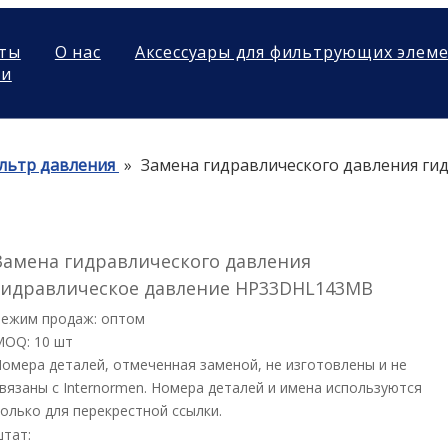
ты
О нас
Аксессуары для фильтрующих элем
ми
льтр давления
»
Замена гидравлического давления ги
Замена гидравлического давления
гидравлическое давление HP33DHL143MB
Режим продаж: оптом
MOQ: 10 шт
омера деталей, отмеченная заменой, не изготовлены и не
вязаны с Internormen. Номера деталей и имена используются
олько для перекрестной ссылки.
штат: