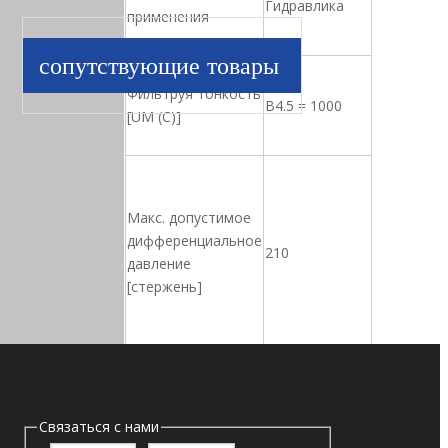
Гидравлика
применения
сопутствующие товары
Фильтруя тонкость
B4.5 = 1000
[UM (C)]
Макс. допустимое
дифференциальное
210
давление
[стержень]
Разрешенная
Связаться с нами
температура
-25 ℃ до+120