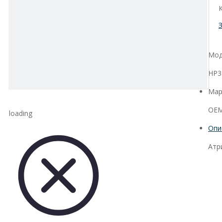
Мод
HP3
Мар
OEM
loading
Опи
Атр