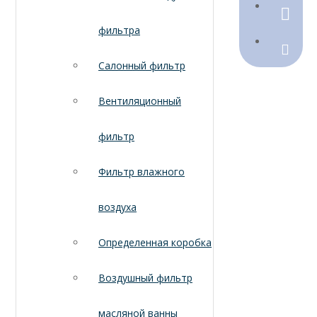
790368
фильтра
Sales@
Салонный фильтр
Вентиляционный
фильтр
Фильтр влажного
воздуха
Определенная коробка
Воздушный фильтр
масляной ванны