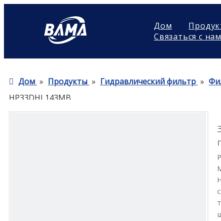
Дом
Продук
Связаться с на
Дом
»
Продукты
»
Гидравлический фильтр
»
Фи
HP33DHL143MB
Н
с
т