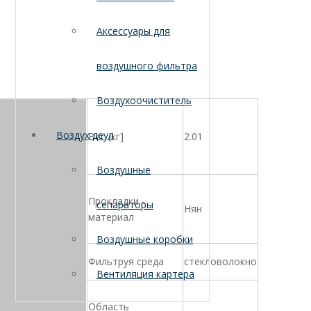
Аксессуары для
воздушного фильтра
Воздухоочиститель
Воздух деул
Вес (кг]
2.01
Воздушные
Прокладки -
сепараторы
Нян
материал
Воздушные коробки
Фильтруя среда
стекловолокно
Вентиляция картера
Область