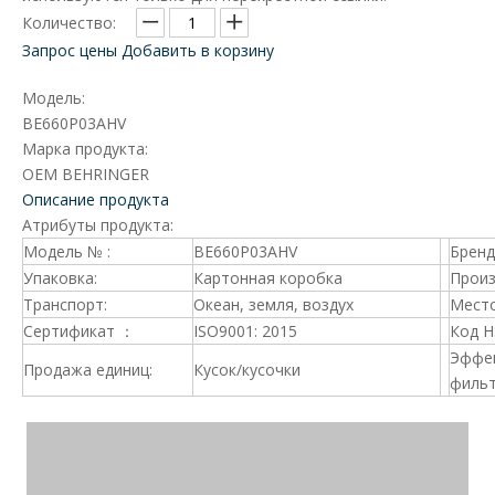
Количество:
Запрос цены
Добавить в корзину
Модель:
BE660P03AHV
Марка продукта:
OEM BEHRINGER
Описание продукта
Атрибуты продукта:
Модель № :
BE660P03AHV
Брен
Упаковка:
Картонная коробка
Произ
Транспорт:
Океан, земля, воздух
Место
Сертификат ：
ISO9001: 2015
Код 
Эффе
Продажа единиц:
Кусок/кусочки
фильт