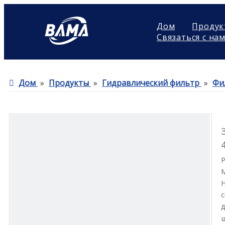
Дом
Продук
Связаться с на
Дом
»
Продукты
»
Гидравлический фильтр
»
Фи
Н
с
д