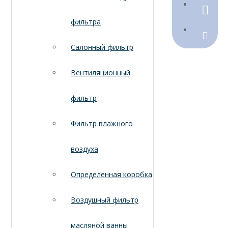
790368
фильтра
Sales@
Салонный фильтр
Вентиляционный
фильтр
Фильтр влажного
воздуха
Определенная коробка
Воздушный фильтр
масляной ванны