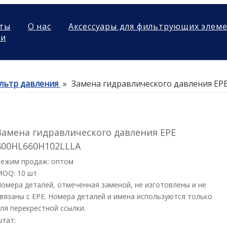
ты
О нас
Аксессуары для фильтрующих элем
ми
льтр давления
»
Замена гидравлического давления EP
Замена гидравлического давления EPE
400HL660H102LLLA
Режим продаж: оптом
MOQ: 10 шт
омера деталей, отмеченная заменой, не изготовлены и не
вязаны с EPE. Номера деталей и имена используются только
ля перекрестной ссылки.
штат: