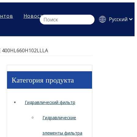
ентов
Новости
Pусский
English
Español
E 400HL660H102LLLA
Категория продукта
Гидравлический фильтр
Гидравлические
элементы фильтра