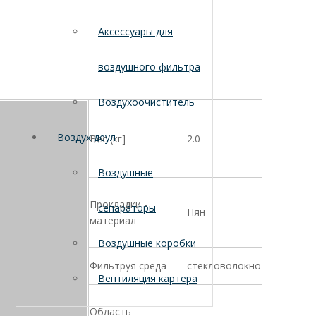
Аксессуары для
воздушного фильтра
Воздухоочиститель
Воздух деул
Вес (кг]
2.0
Воздушные
Прокладки -
сепараторы
Нян
материал
Воздушные коробки
Фильтруя среда
стекловолокно
Вентиляция картера
Область