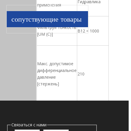
Гидравлика
применения
сопутствующие товары
Фильтруя тонкость
B12 = 1000
[UM (C)]
Макс. допустимое
дифференциальное
210
давление
[стержень]
Разрешенная
Связаться с нами
температура
-25 ℃ до+120