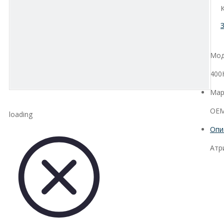
Мод
400
Мар
OEM
loading
Опи
Атр