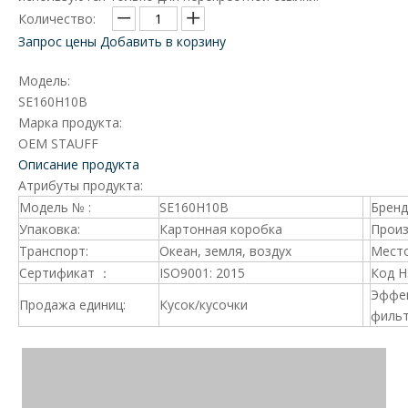
Количество:
Запрос цены
Добавить в корзину
Модель:
SE160H10B
Марка продукта:
OEM STAUFF
Описание продукта
Атрибуты продукта:
Модель № :
SE160H10B
Брен
Упаковка:
Картонная коробка
Произ
Транспорт:
Океан, земля, воздух
Место
Сертификат ：
ISO9001: 2015
Код 
Эффе
Продажа единиц:
Кусок/кусочки
фильт