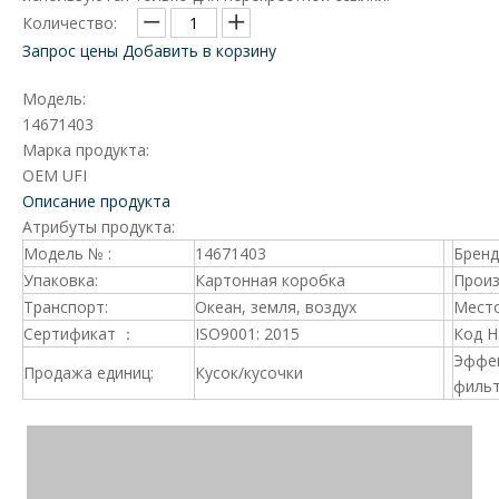
Количество:
Запрос цены
Добавить в корзину
Модель:
14671403
Марка продукта:
OEM UFI
Описание продукта
Атрибуты продукта:
Модель № :
14671403
Брен
Упаковка:
Картонная коробка
Произ
Транспорт:
Океан, земля, воздух
Место
Сертификат ：
ISO9001: 2015
Код 
Эффе
Продажа единиц:
Кусок/кусочки
фильт