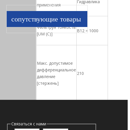
Гидравлика
применения
сопутствующие товары
Фильтруя тонкость
B12 = 1000
[UM (C)]
Макс. допустимое
дифференциальное
210
давление
[стержень]
Разрешенная
Связаться с нами
температура
-25 ℃ до+120