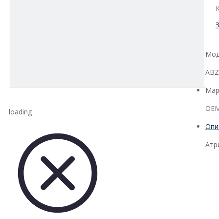
Мод
ABZ
Мар
OEM
loading
Опи
Атр