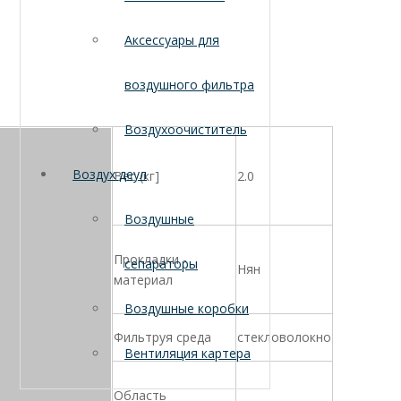
Аксессуары для
воздушного фильтра
Воздухоочиститель
Воздух деул
Вес (кг]
2.0
Воздушные
Прокладки -
сепараторы
Нян
материал
Воздушные коробки
Фильтруя среда
стекловолокно
Вентиляция картера
Область