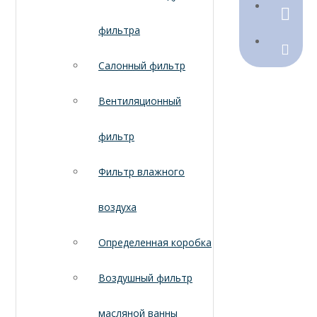
790368
фильтра
Sales@
Салонный фильтр
Вентиляционный
фильтр
Фильтр влажного
воздуха
Определенная коробка
Воздушный фильтр
масляной ванны