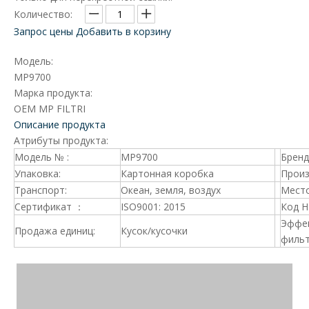
Количество:
Запрос цены
Добавить в корзину
Модель:
MP9700
Марка продукта:
OEM MP FILTRI
Описание продукта
Атрибуты продукта:
Модель № :
MP9700
Брен
Упаковка:
Картонная коробка
Произ
Транспорт:
Океан, земля, воздух
Место
Сертификат ：
ISO9001: 2015
Код 
Эффе
Продажа единиц:
Кусок/кусочки
фильт