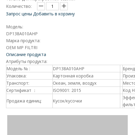
Количество:
Запрос цены
Добавить в корзину
Модель:
DP138A010AHP
Марка продукта:
OEM MP FILTRI
Описание продукта
Атрибуты продукта:
Модель № :
DP138A010AHP
Брен
Упаковка:
Картонная коробка
Произ
Транспорт:
Океан, земля, воздух
Место
Сертификат ：
ISO9001: 2015
Код 
Эффе
Продажа единиц:
Кусок/кусочки
фильт