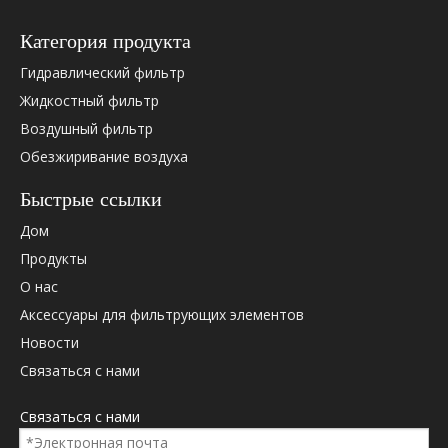
Категория продукта
Гидравлический фильтр
Жидкостный фильтр
Воздушный фильтр
Обезжиривание воздуха
Пожалуйста, проверьте ниже OEM -перекрестную ссылку
(если есть).
Быстрые ссылки
Дом
Hydac
Hydac
Продукты
Hydac
О нас
Hydac
Аксессуары для фильтрующих элементов
Дональдсон
Новости
Дональдсон
Связаться с нами
Дональдсон
Дональдсон
Связаться с нами
Дональдсон
Дональдсон