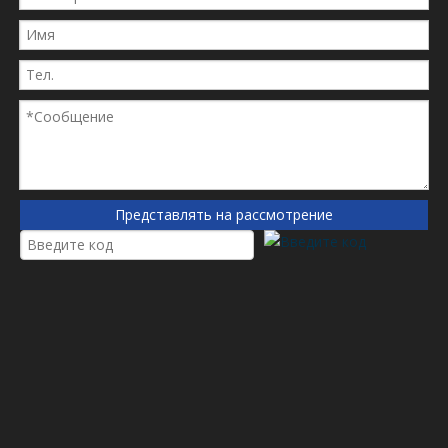
Паркер
Паркер
Паркер
Паркер
Палл
Палл
Палл
Палл
Палл
Представлять на рассмотрение
Палл
Палл
Палл
Бош Рексрот
Бош Рексрот
Бош Рексрот
Бош Рексрот
Эпэ
Эпэ