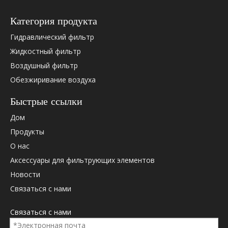
Категория продукта
Гидравлический фильтр
Жидкостный фильтр
Воздушный фильтр
Обезжиривание воздуха
Пожалуйста, проверьте ниже OEM -перекрестную ссылку
(если есть).
Быстрые ссылки
Дом
0413032
Ф
Продукты
25891074
П
О нас
HF1017
В
Аксессуары для фильтрующих элементов
HF41030195ASMS090GLA01
И
Новости
HHB30050
И
Связаться с нами
P760151
Д
PT23475
Б
Связаться с нами
SC3040
Г
SH77775
Hi