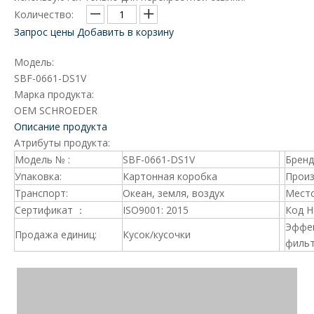
Количество:
Запрос цены
Добавить в корзину
Модель:
SBF-0661-DS1V
Марка продукта:
OEM SCHROEDER
Описание продукта
Атрибуты продукта:
Модель № :
SBF-0661-DS1V
Брен
Упаковка:
Картонная коробка
Произ
Транспорт:
Океан, земля, воздух
Место
Сертификат ：
ISO9001: 2015
Код 
Эффе
Продажа единиц:
Кусок/кусочки
фильт