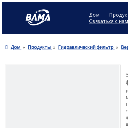
Дом
Продук
Связаться с на
Дом
»
Продукты
»
Гидравлический фильтр
»
Ве
Н
с
д