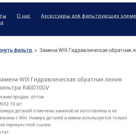
ты
О нас
Аксессуары для фильтрующих элем
ми
рнуть фильтр
»
Замена WIX Гидравлическая обратная 
Замена WIX Гидравлическая обратная линия
фильтра R40D10GV
Режим продаж: оптом
MOQ: 10 шт
омера деталей отмечены заменой не изготовлены и не
вязаны с WIX. Номера деталей и имена используются только
ля перекрестной ссылки.
штат: