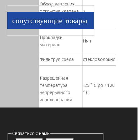
Обход давления
открытия клапана
3
[бар]:
сопутствующие товары
Прокладки -
Нян
материал
Фильтруя среда
стекловолокно
Разрешенная
температура
-25 ° C до +120
непрерывного
° C
использования
Фильтруя тонкость
B10 = 200 / b12
[UM (C)]
= 1000
Связаться с нами