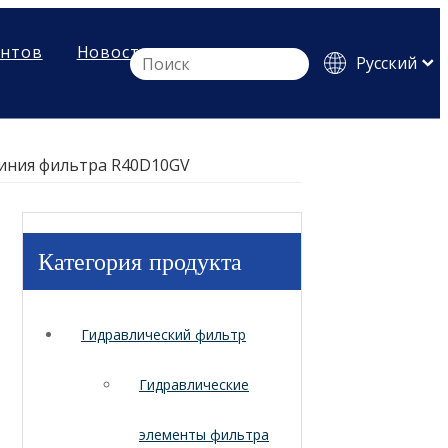
ентов
Новости
Pусский
English
Español
линия фильтра R40D10GV
Категория продукта
Гидравлический фильтр
Гидравлические
элементы фильтра