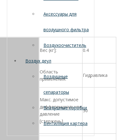
Аксессуары для
воздушного фильтра
Воздухоочиститель
Вес (кг]:
0.4
Воздух деул
Область
Гидравлика
Воздушные
применения:
сепараторы
Макс. допустимое
дифференциальное
Воздушные коробки
30
давление
[стержень]
Вентиляция картера