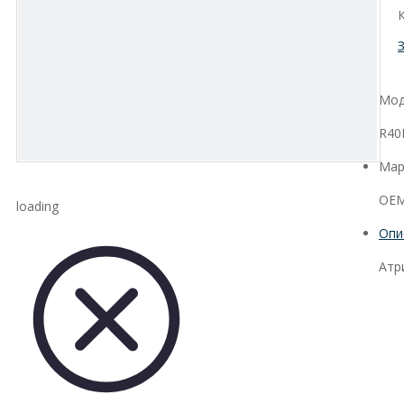
Мод
R40
Мар
OEM
loading
Опи
Атр