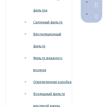
790368
фильтра
Sales@
Салонный фильтр
Вентиляционный
фильтр
Фильтр влажного
воздуха
Определенная коробка
Воздушный фильтр
масляной ванны