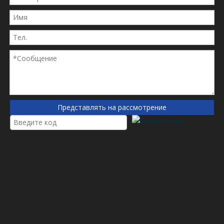
46968
Sullair
718569
Ag-chem
9013550
Евклид
AF1828
Флотгард
AG718569
Агко
AG718569
Террагатор
DA2227
Pro Filter
PA2518
Болдуин
SA11778
Hifi
Представлять на рассмотрение
Приложение
В основном используется для сталелитейной мельницы,
электростанции, минной/ресурсной депо, бумажной
фабрики и бумаги, производящей корпоративную
гидравлическую станцию ​​фильтрацию, широко
используется в нефтяной, металлургии, химической
промышленности, железной дороге, нефтяном поле,
эксплуатации нефти, авиации фармацевтической фабрики,
электроники, электроники, электроники , Power,
Pharmaceutical, защита окружающей среды, атомная