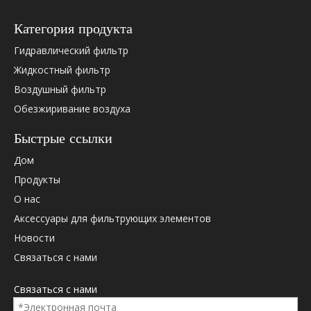
Категория продукта
Гидравлический фильтр
Жидкостный фильтр
Воздушный фильтр
Обезжиривание воздуха
Быстрые ссылки
Пожалуйста, проверьте ниже OEM -перекрестную ссылку
Дом
(если есть).
Продукты
О нас
Аксессуары для фильтрующих элементов
OEM Cross ссылка:
Новости
Связаться с нами
35355395
Ингерсолл Рэнд
Связаться с нами
360628329
РАДОСТЬ