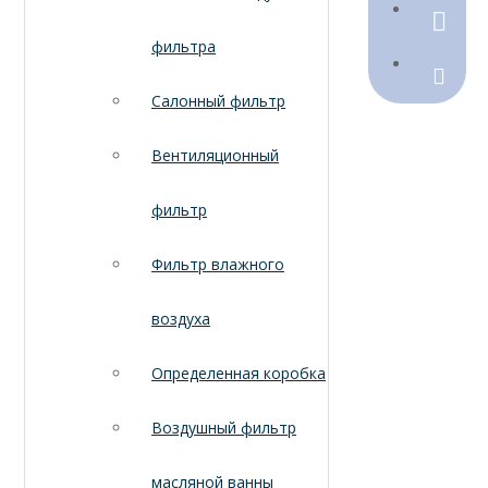
790368
фильтра
Sales@
Салонный фильтр
Вентиляционный
фильтр
Фильтр влажного
воздуха
Определенная коробка
Воздушный фильтр
масляной ванны