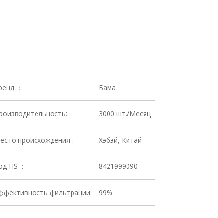
ренд ：
Бама
роизводительность:
3000 шт./Месяц
есто происхождения :
Хэбэй, Китай
од HS ：
8421999090
ффективность фильтрации:
99%