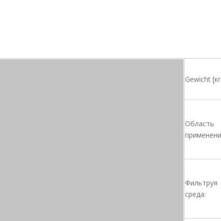
Gewicht [кг
Область
применени
Фильтруя
среда: