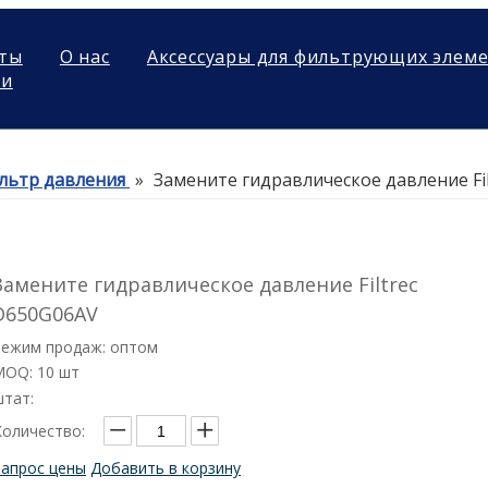
ты
О нас
Аксессуары для фильтрующих элем
ми
льтр давления
»
Замените гидравлическое давление Fi
Замените гидравлическое давление Filtrec
D650G06AV
Режим продаж: оптом
MOQ: 10 шт
штат:
Количество:
Запрос цены
Добавить в корзину