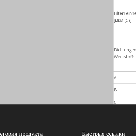
FilterFeinhe
[мкм (C)]:
Dichtungen
Werkstoff:
A
B
C
D
егория продукта
Быстрые ссылки