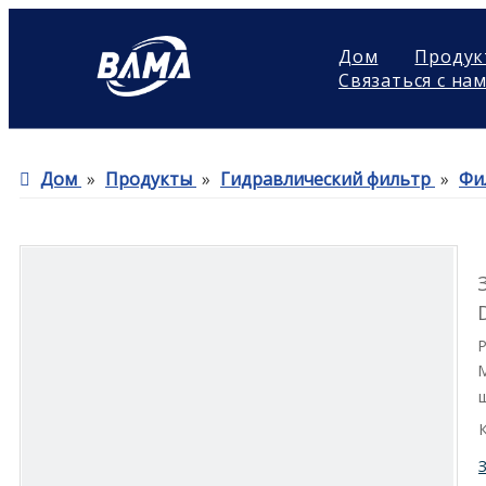
Дом
Продук
Связаться с на
Дом
»
Продукты
»
Гидравлический фильтр
»
Фи