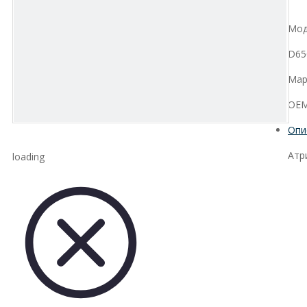
Мод
D65
Мар
OEM 
Опи
Атр
loading