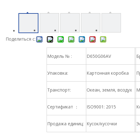
Поделиться с:
Модель № :
D650G06AV
Б
Упаковка:
Картонная коробка
П
Транспорт:
Океан, земля, воздух
М
Сертификат ：
ISO9001: 2015
К
Продажа единиц:
Кусок/кусочки
Э