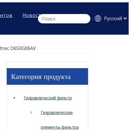
ентов
Новости
Pусский
English
Español
ltrec D650G06AV
Категория продукта
Гидравлический фильтр
Гидравлические
элементы фильтра