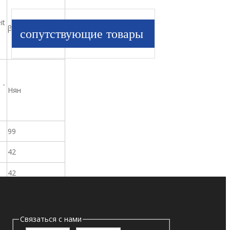
it
β7 = 1000
сопутствующие товары
 -
Нян
99
42
42
235
Связаться с нами