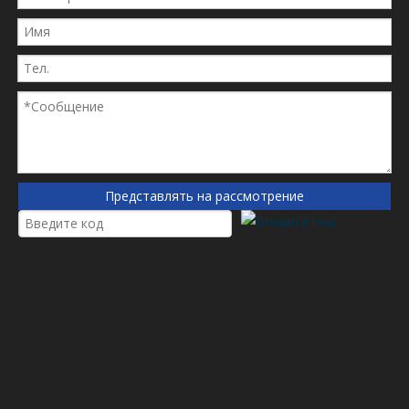
Приложение
В основном используется для сталелитейной мельницы,
электростанции, минной/ресурсной депо, бумажной
фабрики и бумаги, производящей корпоративную
гидравлическую станцию ​​фильтрацию, широко
Представлять на рассмотрение
используется в нефтяной, металлургии, химической
промышленности, железной дороге, нефтяном поле,
эксплуатации нефти, авиации фармацевтической фабрики,
электроники, электроники, электроники , Power,
Pharmaceutical, защита окружающей среды, атомная
энергия, ядерная промышленность, природный газ,
рефрактерные материалы, пожарное оборудование и т. Д.
Поле. В гидравлических системах паровой турбинные
системы, системы природного газа и смазочных станций и
т. Д.