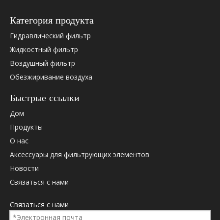
Категория продукта
Гидравлический фильтр
Жидкостный фильтр
Воздушный фильтр
Обезжиривание воздуха
Пожалуйста, проверьте ниже OEM -перекрестную ссылку
(если есть).
Быстрые ссылки
Дом
Продукты
О нас
OEM Cross ссылка:
Аксессуары для фильтрующих элементов
Новости
Связаться с нами
Связаться с нами