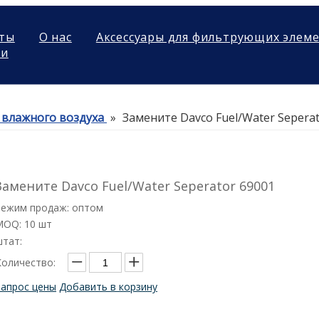
ты
О нас
Аксессуары для фильтрующих элем
ми
 влажного воздуха
»
Замените Davco Fuel/Water Sepera
Замените Davco Fuel/Water Seperator 69001
Режим продаж: оптом
MOQ: 10 шт
штат:
Количество:
Запрос цены
Добавить в корзину