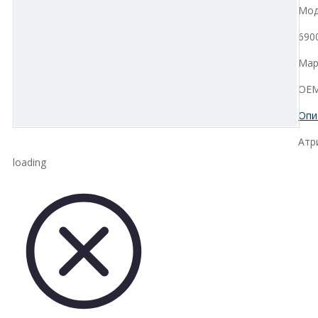
Мод
690
Мар
OEM
Опи
Атр
loading