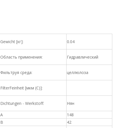
Gewicht [кг]:
0.04
Область применения:
Гидравлический
Фильтруя среда:
целлюлоза
FilterFeinheit [мкм (C)]:
Dichtungen - Werkstoff:
Нян
A
148
B
42