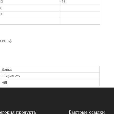
D
418
C
E
 есть).
Давко
SF-фильтр
Hifi
егория продукта
Быстрые ссылки