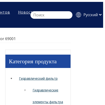
ентов
Новости
Pусский
English
Español
tor 69001
Категория продукта
Гидравлический фильтр
Гидравлические
элементы фильтра