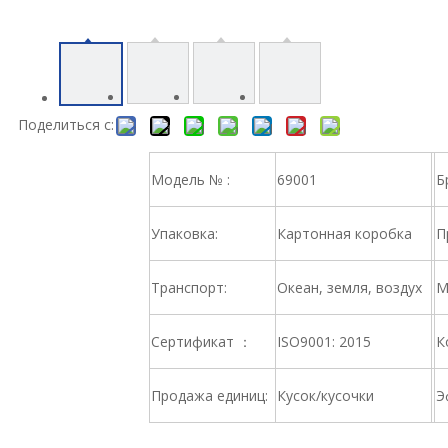
Поделиться с:
Модель № :
69001
Б
Упаковка:
Картонная коробка
П
Транспорт:
Океан, земля, воздух
М
Сертификат ：
ISO9001: 2015
К
Продажа единиц:
Кусок/кусочки
Э