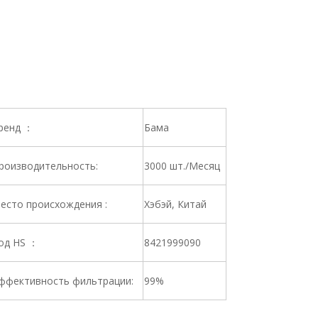
ренд ：
Бама
роизводительность:
3000 шт./Месяц
есто происхождения :
Хэбэй, Китай
од HS ：
8421999090
ффективность фильтрации:
99%