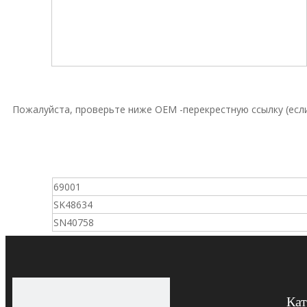
Пожалуйста, проверьте ниже OEM -перекрестную ссылку (если
69001
SK48634
SN40758
Кат