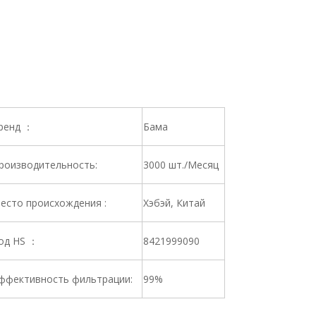
ренд ：
Бама
роизводительность:
3000 шт./Месяц
есто происхождения :
Хэбэй, Китай
од HS ：
8421999090
ффективность фильтрации:
99%