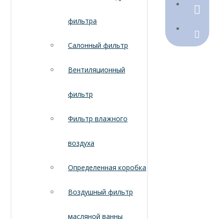
790368
фильтра
Sales@
Салонный фильтр
Вентиляционный
фильтр
Фильтр влажного
воздуха
Определенная коробка
Воздушный фильтр
масляной ванны