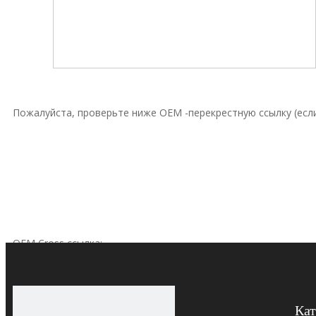
Пожалуйста, проверьте ниже OEM -перекрестную ссылку (если
OEM Cross ссылка:
Кат