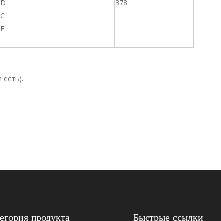
D
378
C
E
 есть).
егория продукта
Быстрые ссылки