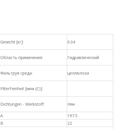
Gewicht [кг]:
0.04
Область применения:
Гидравлический
Фильтруя среда:
целлюлоза
FilterFeinheit [мкм (C)]:
Dichtungen - Werkstoff:
Нян
A
197.5
B
22