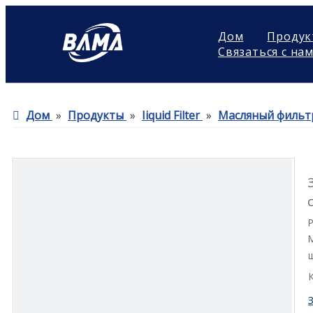
Дом
Продук
Связаться с на
Дом
»
Продукты
»
Iiquid Filter
»
Масляный фильт