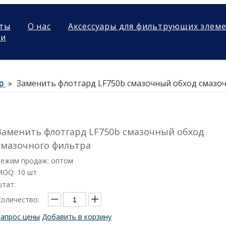
ты
О нас
Аксессуары для фильтрующих элем
ми
р
»
Заменить флотгард LF750b смазочный обход смазо
Заменить флотгард LF750b смазочный обход
смазочного фильтра
Режим продаж: оптом
MOQ: 10 шт
штат:
Количество:
Запрос цены
Добавить в корзину