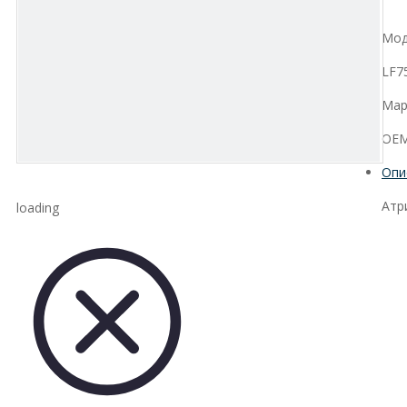
Мод
LF7
Мар
OEM
Опи
Атр
loading