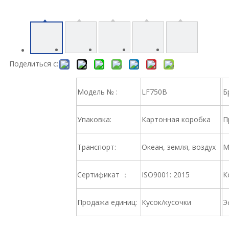
Поделиться с:
Модель № :
LF750B
Б
Упаковка:
Картонная коробка
П
Транспорт:
Океан, земля, воздух
М
Сертификат ：
ISO9001: 2015
К
Продажа единиц:
Кусок/кусочки
Э