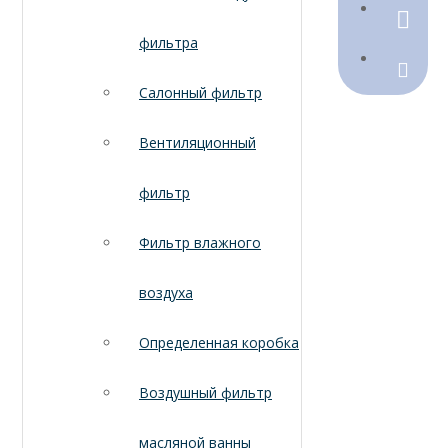
790368
фильтра
Sales@
Салонный фильтр
Вентиляционный
фильтр
Фильтр влажного
воздуха
Определенная коробка
Воздушный фильтр
масляной ванны