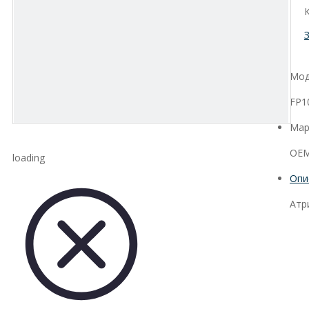
Мод
FP1
Мар
OEM
loading
Опи
Атр