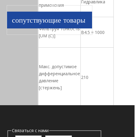
Гидравлика
применения
сопутствующие товары
Фильтруя тонкость
B4.5 = 1000
[UM (C)]
Макс. допустимое
дифференциальное
210
давление
[стержень]
Разрешенная
Связаться с нами
температура
-25 ℃ до+120