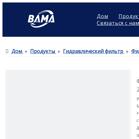
Дом
Продук
Связаться с на
Дом
»
Продукты
»
Гидравлический фильтр
»
Фи
Н
с
д