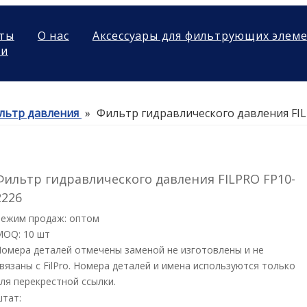
ты
О нас
Аксессуары для фильтрующих элем
ми
льтр давления
»
Фильтр гидравлического давления FIL
Фильтр гидравлического давления FILPRO FP10-
2226
Режим продаж: оптом
MOQ: 10 шт
омера деталей отмечены заменой не изготовлены и не
вязаны с FilPro. Номера деталей и имена используются только
ля перекрестной ссылки.
штат: