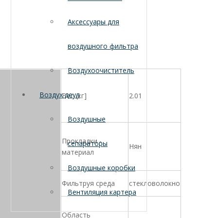
Аксессуары для
воздушного фильтра
Воздухоочиститель
Воздух деул
Вес (кг]
2.01
Воздушные
Прокладки -
сепараторы
Нян
материал
Воздушные коробки
Фильтруя среда
стекловолокно
Вентиляция картера
Область