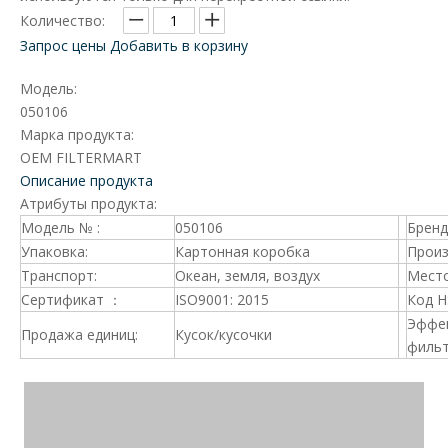
Количество:
Запрос цены
Добавить в корзину
Модель:
050106
Марка продукта:
OEM FILTERMART
Описание продукта
Атрибуты продукта:
Модель № :
050106
Брен
Упаковка:
Картонная коробка
Произ
Транспорт:
Океан, земля, воздух
Место
Сертификат ：
ISO9001: 2015
Код 
Эффе
Продажа единиц:
Кусок/кусочки
фильт