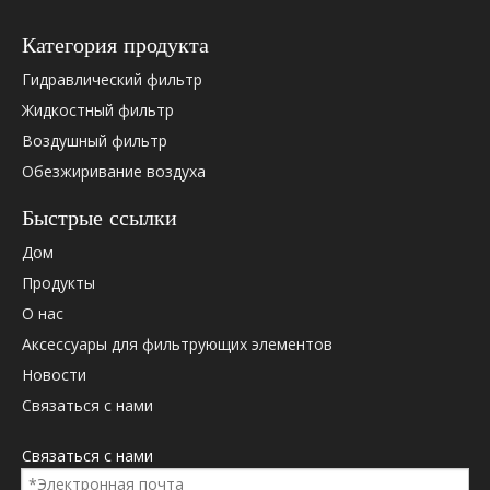
PU8018
Манн
Категория продукта
PU84
Манн
SK3938
SF-фи
Гидравлический фильтр
SK3940
SF-фи
Жидкостный фильтр
SK3940HNBR
SF-фи
Воздушный фильтр
SN40004
Hifi
Обезжиривание воздуха
Быстрые ссылки
OEM Cross ссылка:
Дом
Продукты
О нас
Приложение
Аксессуары для фильтрующих элементов
В основном используется для сталелитейной мельницы,
Новости
электростанции, минной/ресурсной депо, бумажной
фабрики и бумаги, производящей корпоративную
Связаться с нами
гидравлическую станцию ​​фильтрацию, широко
используется в нефтяной, металлургии, химической
Связаться с нами
промышленности, железной дороге, нефтяном поле,