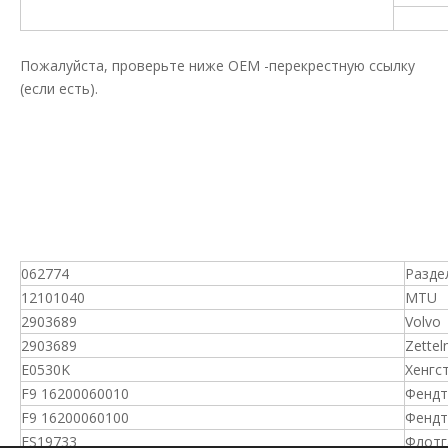
Пожалуйста, проверьте ниже OEM -перекрестную ссылку
(если есть).
062774
Разде
12101040
MTU
2903689
Volvo
2903689
Zette
E0530K
Хенгс
F9 16200060010
Фендт
F9 16200060100
Фендт
FS19733
Флотг