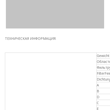
ТЕХНИЧЕСКАЯ ИНФОРМАЦИЯ:
Gewicht 
Област
Фильтру
FilterFei
Dichtung
A
B
D
C
E