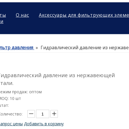
ты
О нас
Аксессуары для фильтрующих элем
ми
льтр давления
»
Гидравлический давление из нержаве
Гидравлический давление из нержавеющей
стали.
Режим продаж: оптом
MOQ: 10 шт
штат:
Количество:
Запрос цены
Добавить в корзину