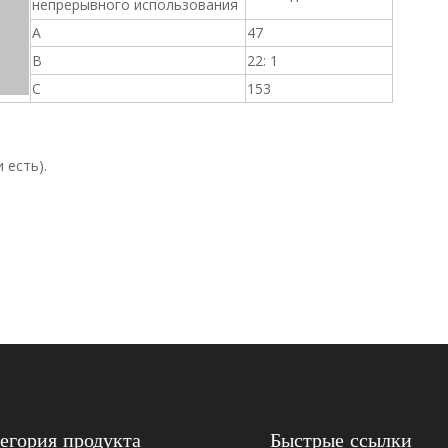
непрерывного использования
A
47
B
22: 1
C
153
 есть).
1253046
1320421
егория продукта
Быстрые ссылки
2055973