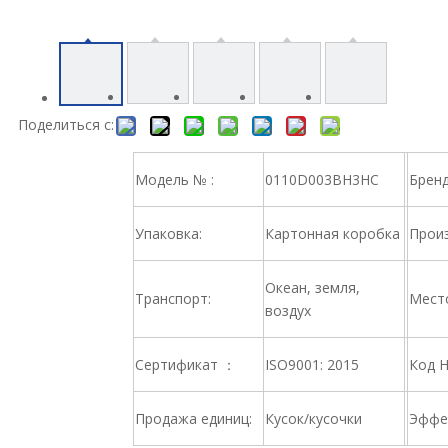
Поделиться с:
Модель № :
0110D003BH3HC
Брен
Упаковка:
Картонная коробка
Произ
Океан, земля,
Транспорт:
Место
воздух
Сертификат ：
ISO9001: 2015
Код 
Продажа единиц:
Кусок/кусочки
Эффе