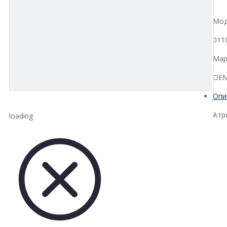
Мод
011
Мар
OEM
Опи
Атр
loading