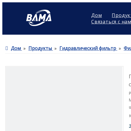
Дом
Продук
Связаться с на
Дом
»
Продукты
»
Гидравлический фильтр
»
Фи