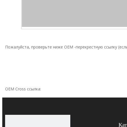
Пожалуйста, проверьте ниже OEM -перекрестную ссылку (если
OEM Cross ссылка:
Hydac
0
Hydac
0
Кат
Hydac
0