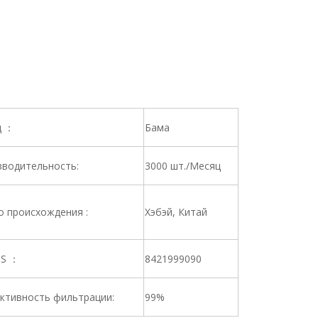
д ：
Бама
водительность:
3000 шт./Месяц
 происхождения :
Хэбэй, Китай
HS ：
8421999090
ктивность фильтрации:
99%