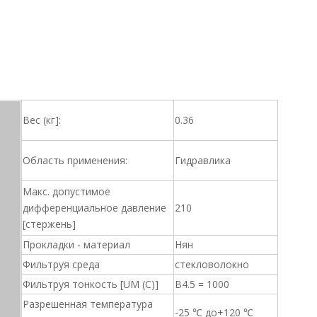
Вес (кг]:
0.36
Область применения:
Гидравлика
Макс. допустимое
дифференциальное давление
210
[стержень]
Прокладки - материал
Нян
Фильтруя среда
стекловолокно
Фильтруя тонкость [UM (C)]
B4.5 = 1000
Разрешенная температура
-25 ℃ до+120 ℃