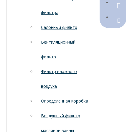
790368
фильтра
Sales@
Салонный фильтр
Вентиляционный
фильтр
Фильтр влажного
воздуха
Определенная коробка
Воздушный фильтр
масляной ванны