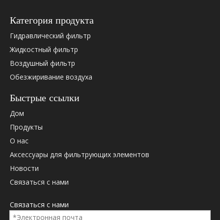
Категория продукта
Гидравлический фильтр
Жидкостный фильтр
Воздушный фильтр
Обезжиривание воздуха
Пожалуйста, проверьте ниже OEM -перекрестную ссылку
Быстрые ссылки
(если есть).
Дом
Продукты
О нас
Аксессуары для фильтрующих элементов
Новости
OEM Cross Research.
Связаться с нами
1R0741
Cate
4J0806
Cate
Связаться с нами
4J6064
Cate