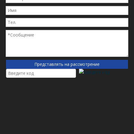
предыдущий:
следующий:
Воздушный фильтр
Дональдсон фильтр
Дональдсон
P627763
Категория продукта
Представлять на рассмотрение
сопутствующие товары