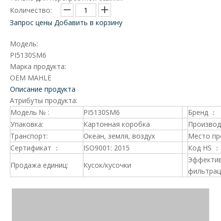
Количество:
Запрос цены
Добавить в корзину
Модель:
PI5130SM6
Марка продукта:
OEM MAHLE
Описание продукта
Атрибуты продукта:
Модель № :
PI5130SM6
Бренд ：
Упаковка:
Картонная коробка
Производ
Транспорт:
Океан, земля, воздух
Место пр
Сертификат ：
ISO9001: 2015
Код HS ：
Эффекти
Продажа единиц:
Кусок/кусочки
фильтрац