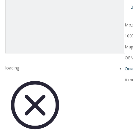
Мод
100
Мар
OEM
loading
Опи
Атр