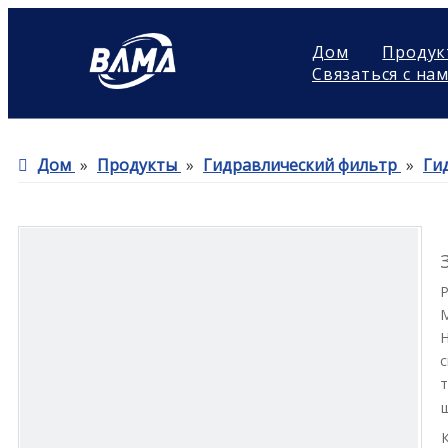
Дом
Продук
Связаться с на
Дом
»
Продукты
»
Гидравлический фильтр
»
Ги
Н
с
т