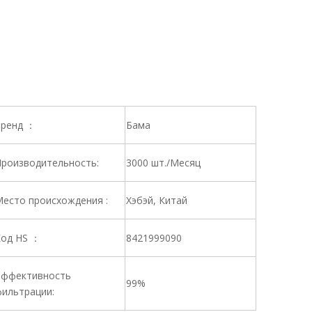
ренд ：
Бама
роизводительность:
3000 шт./Месяц
есто происхождения :
Хэбэй, Китай
од HS ：
8421999090
ффективность
99%
ильтрации: