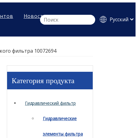
ентов
Новости
Pусский
English
Español
кого фильтра 10072694
Категория продукта
Гидравлический фильтр
Гидравлические
элементы фильтра