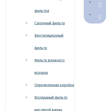
790368
фильтра
Sales@
Салонный фильтр
Вентиляционный
фильтр
Фильтр влажного
воздуха
Определенная коробка
Воздушный фильтр
масляной ванны