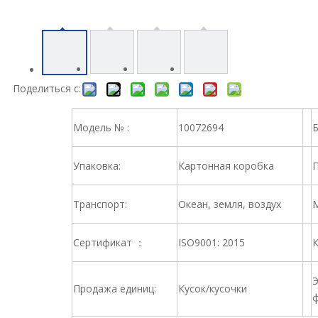
Поделиться с:
Модель № :
10072694
Б
Упаковка:
Картонная коробка
П
Транспорт:
Океан, земля, воздух
М
Сертификат ：
ISO9001: 2015
К
Э
Продажа единиц:
Кусок/кусочки
ф