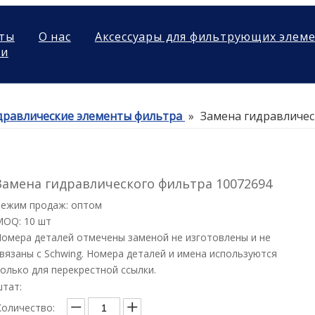
ты
О нас
Аксессуары для фильтрующих элем
ми
дравлические элементы фильтра
»
Замена гидравличес
Замена гидравлического фильтра 10072694
Режим продаж: оптом
MOQ: 10 шт
омера деталей отмечены заменой не изготовлены и не
вязаны с Schwing. Номера деталей и имена используются
олько для перекрестной ссылки.
штат:
Количество: