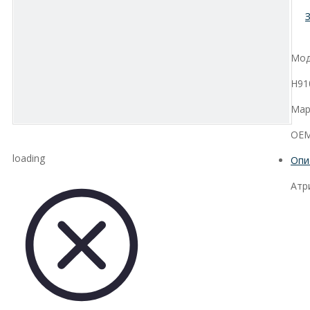
Мод
H91
Мар
OEM
loading
Опи
Атр