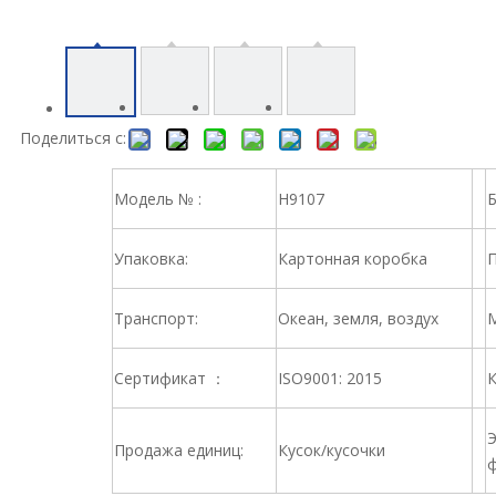
Поделиться с:
Модель № :
H9107
Б
Упаковка:
Картонная коробка
П
Транспорт:
Океан, земля, воздух
М
Сертификат ：
ISO9001: 2015
К
Э
Продажа единиц:
Кусок/кусочки
ф