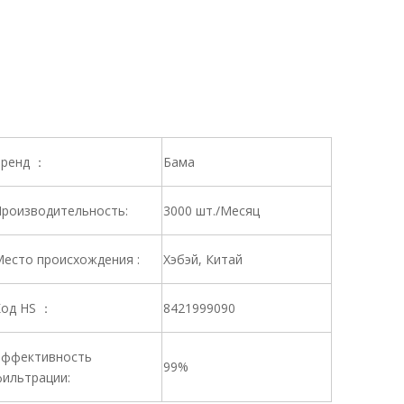
ренд ：
Бама
роизводительность:
3000 шт./Месяц
есто происхождения :
Хэбэй, Китай
од HS ：
8421999090
ффективность
99%
ильтрации: