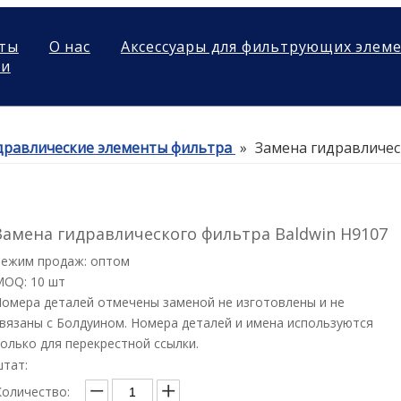
ты
О нас
Аксессуары для фильтрующих элем
ми
дравлические элементы фильтра
»
Замена гидравличес
Замена гидравлического фильтра Baldwin H9107
Режим продаж: оптом
MOQ: 10 шт
омера деталей отмечены заменой не изготовлены и не
вязаны с Болдуином. Номера деталей и имена используются
олько для перекрестной ссылки.
штат:
Количество: