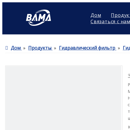
Дом
Продук
Связаться с на
Дом
»
Продукты
»
Гидравлический фильтр
»
Ги
Н
с
т