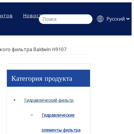
ентов
Новости
Pусский
English
Español
кого фильтра Baldwin H9107
Категория продукта
Гидравлический фильтр
Гидравлические
элементы фильтра