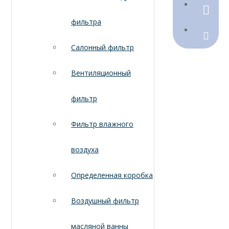
790368
фильтра
Sales@
Салонный фильтр
Вентиляционный
фильтр
Фильтр влажного
воздуха
Определенная коробка
Воздушный фильтр
масляной ванны