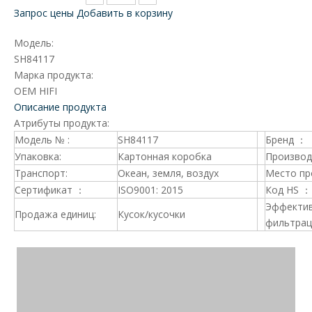
Запрос цены
Добавить в корзину
Модель:
SH84117
Марка продукта:
OEM HIFI
Описание продукта
Атрибуты продукта:
Модель № :
SH84117
Бренд ：
Упаковка:
Картонная коробка
Производ
Транспорт:
Океан, земля, воздух
Место пр
Сертификат ：
ISO9001: 2015
Код HS ：
Эффекти
Продажа единиц:
Кусок/кусочки
фильтрац