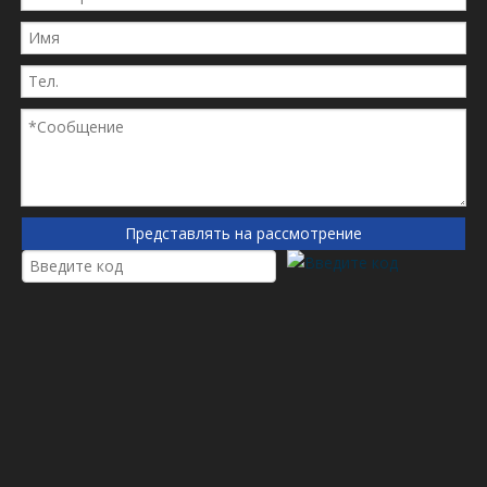
1183574
119935450
1202849600
13022760
13056374
152000114786
1552143161
1612398000
16205160e
Представлять на рассмотрение
17457469
17535679
1936
20141
21640514
220047
2310601
234486
2871722M1
2871722M1