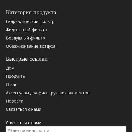
OEM Cross Research.
0009830610
Категория продукта
0013022760
Гидравлический фильтр
0114786
01174421
Жидкостный фильтр
01183574
Воздушный фильтр
01183575
Обезжиривание воздуха
0363020
0451105067
Быстрые ссылки
0531000005
Дом
05710640
Продукты
0814661
О нас
081-4661
099008s
Аксессуары для фильтрующих элементов
1000424655
Новости
1000736512
Связаться с нами
1000826943
1084048
Связаться с нами
1174421