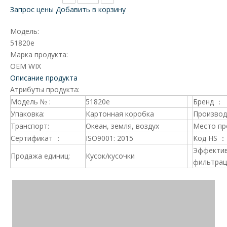
Запрос цены
Добавить в корзину
Модель:
51820e
Марка продукта:
OEM WIX
Описание продукта
Атрибуты продукта:
Модель № :
51820e
Бренд ：
Упаковка:
Картонная коробка
Производ
Транспорт:
Океан, земля, воздух
Место пр
Сертификат ：
ISO9001: 2015
Код HS ：
Эффекти
Продажа единиц:
Кусок/кусочки
фильтрац