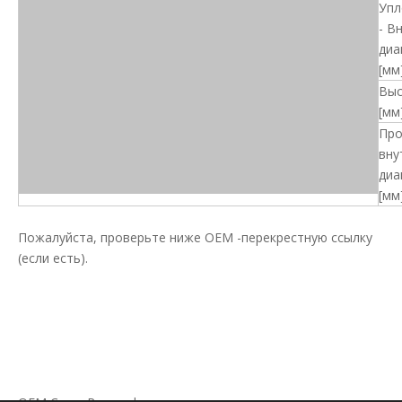
Упл
- В
диа
[мм]
Выс
[мм]
Про
вну
диа
[мм]
Пожалуйста, проверьте ниже OEM -перекрестную ссылку
(если есть).