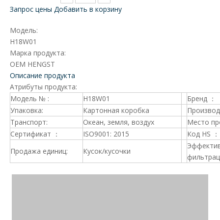
Запрос цены
Добавить в корзину
Модель:
H18W01
Марка продукта:
OEM HENGST
Описание продукта
Атрибуты продукта:
Модель № :
H18W01
Бренд ：
Упаковка:
Картонная коробка
Производ
Транспорт:
Океан, земля, воздух
Место пр
Сертификат ：
ISO9001: 2015
Код HS ：
Эффекти
Продажа единиц:
Кусок/кусочки
фильтрац