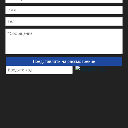
1183574
119935450
1202849600
13022760
13056374
152000114786
1552143161
1612398000
16205160e
Представлять на рассмотрение
17457469
17535679
1936
20141
21640514
220047
2310601
234486
2871722M1
2871722M1