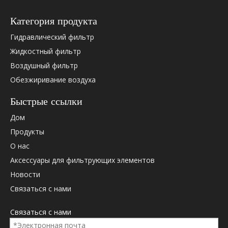
OEM Cross Research.
0009830610
Категория продукта
0013022760
Гидравлический фильтр
0114786
01174421
Жидкостный фильтр
01183574
Воздушный фильтр
01183575
Обезжиривание воздуха
0363020
0451105067
Быстрые ссылки
0531000005
Дом
05710640
Продукты
0814661
О нас
081-4661
099008s
Аксессуары для фильтрующих элементов
1000424655
Новости
1000736512
Связаться с нами
1000826943
1084048
Связаться с нами
1174421