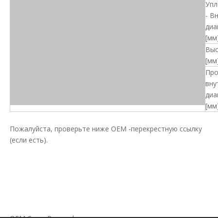
Упл
- В
диа
[мм]
Выс
[мм]
Про
вну
диа
[мм]
Пожалуйста, проверьте ниже OEM -перекрестную ссылку
(если есть).