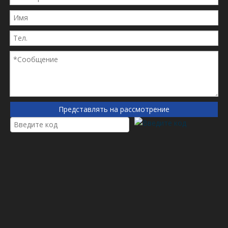
29558118
Эллисон
29558118
Гм
29558295
Эллисон
29558319
Эллисон
29558329
Эллисон
29558329
Гм
29558329
Терекс
33095
Чемпионская дорога
41368212
Терекс
Представлять на рассмотрение
41369512
Развернуть
42004612
Развернуть
5001837335
RENAULT
7421024490
RENAULT
8295489880
Исузу
906671
Емкость Техаса
91740
Большой а
91740xe
Большой а
99252K
Нельсон
A0002703598
Мерседес