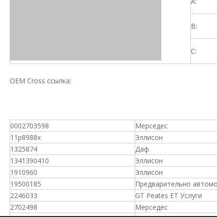
A:
B:
C:
OEM Cross ссылка:
0002703598
Мерседес
11p8988x
Эллисон
1325874
Даф
1341390410
Эллисон
1910960
Эллисон
19500185
Предварительно автом
2246033
GT Peates ET Услуги
2702498
Мерседес