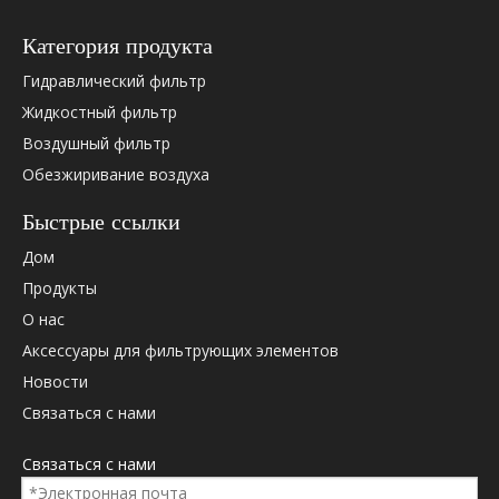
29440494
Питербильт
29506337
Эллисон
Категория продукта
29506337KDT
Эллисон
Гидравлический фильтр
29509723
Эллисон
29509723a
Эллисон
Жидкостный фильтр
29509723b
Эллисон
Воздушный фильтр
29509723c
Эллисон
Обезжиривание воздуха
29526898
Эллисон
Быстрые ссылки
29526898
Гм
29538232c
Эллисон
Дом
29540494
Эллисон
Продукты
29545779
Эллисон
О нас
29545779
Терекс
Аксессуары для фильтрующих элементов
29545780
Эллисон
29545780
Гм
Новости
29545780
Gmc
Связаться с нами
29545782
Эллисон
29548988
Эллисон
Связаться с нами
29548988
Гм