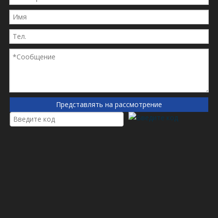
H710WK
K1006519
K1006529
K1006529
KC296D
PL420x
R420pl
SK3359
SN70207
Представлять на рассмотрение
VG1540080311
VG1540080311
VG1540080311
Vg 15400803111
Приложение
В основном используется для сталелитейной мельницы,