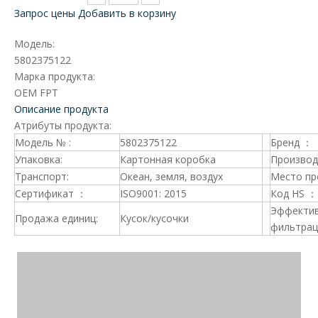
Запрос цены
Добавить в корзину
Модель:
5802375122
Марка продукта:
OEM FPT
Описание продукта
Атрибуты продукта:
Модель № :
5802375122
Бренд ：
Упаковка:
Картонная коробка
Производ
Транспорт:
Океан, земля, воздух
Место пр
Сертификат ：
ISO9001: 2015
Код HS ：
Эффекти
Продажа единиц:
Кусок/кусочки
фильтрац