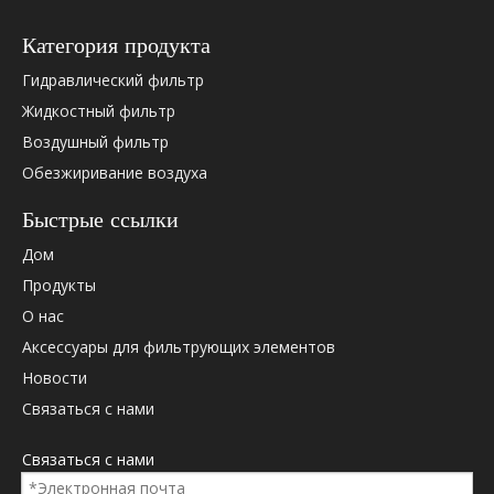
51125030052
51125030052
Категория продукта
545083
Гидравлический фильтр
5801312864
Жидкостный фильтр
5802302816
Воздушный фильтр
5802375122
5802375122
Обезжиривание воздуха
612600081335 (Zonder Bowl!)
Быстрые ссылки
612630080088
643-0710000
Дом
84303715
Продукты
91006529
О нас
91006529
Аксессуары для фильтрующих элементов
BF1383
Новости
BF1383-O
Связаться с нами
F026402038
FP5782
Связаться с нами
FS19769
GC469176BA