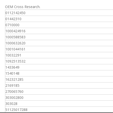
OEM Cross Research.
0112142450
01442310
0710000
1000424916
1000588583
1000632620
1001044161
10032291
1092513532
1433649
1540148
16232128S
2169185
270065760
303002800
303028
51125017288